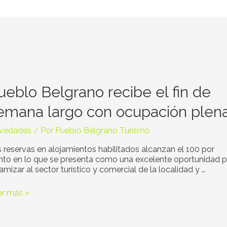
eblo
grano
ibe
ueblo Belgrano recibe el fin de
emana largo con ocupación plen
mana
vedades
/ Por
Pueblo Belgrano Turismo
go
n
 reservas en alojamientos habilitados alcanzan el 100 por
upación
nto en lo que se presenta como una excelente oportunidad p
na
amizar al sector turístico y comercial de la localidad y …
er más »