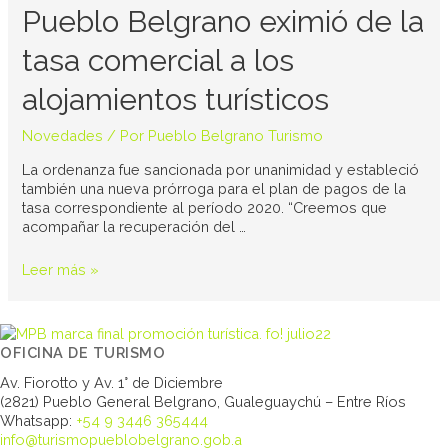
eximió
Pueblo Belgrano eximió de la
de
la
tasa comercial a los
tasa
comercial
alojamientos turísticos
a
los
Novedades
/ Por
Pueblo Belgrano Turismo
alojamientos
turísticos
La ordenanza fue sancionada por unanimidad y estableció
también una nueva prórroga para el plan de pagos de la
tasa correspondiente al período 2020. “Creemos que
acompañar la recuperación del …
Leer más »
OFICINA DE TURISMO
Av. Fiorotto y Av. 1° de Diciembre
(2821) Pueblo General Belgrano, Gualeguaychú – Entre Ríos
Whatsapp:
+54 9 3446 365444
info@turismopueblobelgrano.gob.a